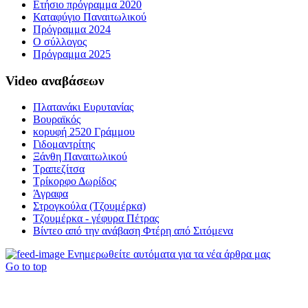
Ετήσιο πρόγραμμα 2020
Καταφύγιο Παναιτωλικού
Πρόγραμμα 2024
Ο σύλλογος
Πρόγραμμα 2025
Video αναβάσεων
Πλατανάκι Ευρυτανίας
Βουραϊκός
κορυφή 2520 Γράμμου
Γιδομαντρίτης
Ξάνθη Παναιτωλικού
Τραπεζίτσα
Τρίκορφο Δωρίδος
Άγραφα
Στρογκούλα (Τζουμέρκα)
Τζουμέρκα - γέφυρα Πέτρας
Βίντεο από την ανάβαση Φτέρη από Σιτόμενα
Ενημερωθείτε αυτόματα για τα νέα άρθρα μας
Go to top