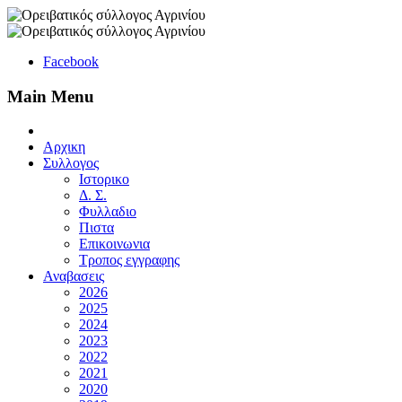
Facebook
Main Menu
Αρχικη
Συλλογος
Ιστορικο
Δ. Σ.
Φυλλαδιο
Πιστα
Επικοινωνια
Τροπος εγγραφης
Αναβασεις
2026
2025
2024
2023
2022
2021
2020