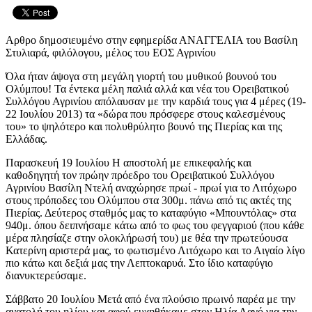
Αρθρο δημοσιευμένο στην εφημερίδα ΑΝΑΓΓΕΛΙΑ του Βασίλη
Στυλιαρά, φιλόλογου, μέλος του ΕΟΣ Αγρινίου
Όλα ήταν άψογα στη μεγάλη γιορτή του μυθικού βουνού του
Ολύμπου! Τα έντεκα μέλη παλιά αλλά και νέα του Ορειβατικού
Συλλόγου Αγρινίου απόλαυσαν με την καρδιά τους για 4 μέρες (19-
22 Ιουλίου 2013) τα «δώρα που πρόσφερε στους καλεσμένους
του» το ψηλότερο και πολυθρύλητο βουνό της Πιερίας και της
Ελλάδας.
Παρασκευή 19 Ιουλίου Η αποστολή με επικεφαλής και
καθοδηγητή τον πρώην πρόεδρο του Ορειβατικού Συλλόγου
Αγρινίου Βασίλη Ντελή αναχώρησε πρωί - πρωί για το Λιτόχωρο
στους πρόποδες του Ολύμπου στα 300μ. πάνω από τις ακτές της
Πιερίας. Δεύτερος σταθμός μας το καταφύγιο «Μπουντόλας» στα
940μ. όπου δειπνήσαμε κάτω από το φως του φεγγαριού (που κάθε
μέρα πλησίαζε στην ολοκλήρωσή του) με θέα την πρωτεύουσα
Κατερίνη αριστερά μας, το φωτισμένο Λιτόχωρο και το Αιγαίο λίγο
πιο κάτω και δεξιά μας την Λεπτοκαρυά. Στο ίδιο καταφύγιο
διανυκτερεύσαμε.
Σάββατο 20 Ιουλίου Μετά από ένα πλούσιο πρωινό παρέα με την
ανατολή του ηλίου και αφού ευχηθήκαμε στον Ηλία Λαγό για την