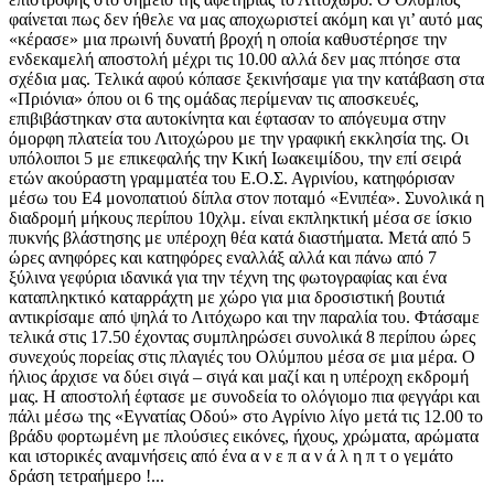
φαίνεται πως δεν ήθελε να μας αποχωριστεί ακόμη και γι’ αυτό μας
«κέρασε» μια πρωινή δυνατή βροχή η οποία καθυστέρησε την
ενδεκαμελή αποστολή μέχρι τις 10.00 αλλά δεν μας πτόησε στα
σχέδια μας. Τελικά αφού κόπασε ξεκινήσαμε για την κατάβαση στα
«Πριόνια» όπου οι 6 της ομάδας περίμεναν τις αποσκευές,
επιβιβάστηκαν στα αυτοκίνητα και έφτασαν το απόγευμα στην
όμορφη πλατεία του Λιτοχώρου με την γραφική εκκλησία της. Οι
υπόλοιποι 5 με επικεφαλής την Κική Ιωακειμίδου, την επί σειρά
ετών ακούραστη γραμματέα του Ε.Ο.Σ. Αγρινίου, κατηφόρισαν
μέσω του Ε4 μονοπατιού δίπλα στον ποταμό «Ενιπέα». Συνολικά η
διαδρομή μήκους περίπου 10χλμ. είναι εκπληκτική μέσα σε ίσκιο
πυκνής βλάστησης με υπέροχη θέα κατά διαστήματα. Μετά από 5
ώρες ανηφόρες και κατηφόρες εναλλάξ αλλά και πάνω από 7
ξύλινα γεφύρια ιδανικά για την τέχνη της φωτογραφίας και ένα
καταπληκτικό καταρράχτη με χώρο για μια δροσιστική βουτιά
αντικρίσαμε από ψηλά το Λιτόχωρο και την παραλία του. Φτάσαμε
τελικά στις 17.50 έχοντας συμπληρώσει συνολικά 8 περίπου ώρες
συνεχούς πορείας στις πλαγιές του Ολύμπου μέσα σε μια μέρα. Ο
ήλιος άρχισε να δύει σιγά – σιγά και μαζί και η υπέροχη εκδρομή
μας. Η αποστολή έφτασε με συνοδεία το ολόγιομο πια φεγγάρι και
πάλι μέσω της «Εγνατίας Οδού» στο Αγρίνιο λίγο μετά τις 12.00 το
βράδυ φορτωμένη με πλούσιες εικόνες, ήχους, χρώματα, αρώματα
και ιστορικές αναμνήσεις από ένα α ν ε π α ν ά λ η π τ ο γεμάτο
δράση τετραήμερο !...