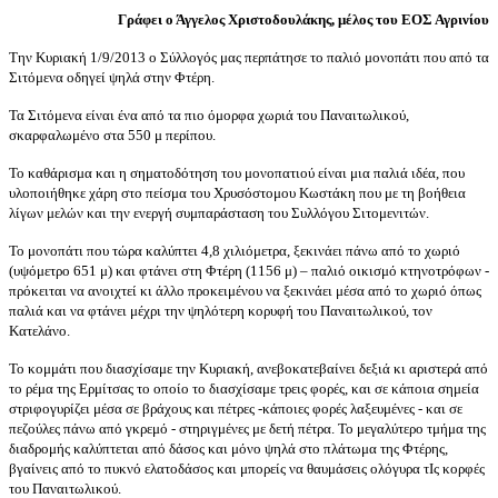
Γράφει ο Άγγελος Χριστοδουλάκης, μέλος του ΕΟΣ Αγρινίου
Την Κυριακή 1/9/2013 ο Σύλλογός μας περπάτησε το παλιό μονοπάτι που από τα
Σιτόμενα οδηγεί ψηλά στην Φτέρη.
Τα Σιτόμενα είναι ένα από τα πιο όμορφα χωριά του Παναιτωλικού,
σκαρφαλωμένο στα 550 μ περίπου.
Το καθάρισμα και η σηματοδότηση του μονοπατιού είναι μια παλιά ιδέα, που
υλοποιήθηκε χάρη στο πείσμα του Χρυσόστομου Κωστάκη που με τη βοήθεια
λίγων μελών και την ενεργή συμπαράσταση του Συλλόγου Σιτομενιτών.
Το μονοπάτι που τώρα καλύπτει 4,8 χιλιόμετρα, ξεκινάει πάνω από το χωριό
(υψόμετρο 651 μ) και φτάνει στη Φτέρη (1156 μ) – παλιό οικισμό κτηνοτρόφων -
πρόκειται να ανοιχτεί κι άλλο προκειμένου να ξεκινάει μέσα από το χωριό όπως
παλιά και να φτάνει μέχρι την ψηλότερη κορυφή του Παναιτωλικού, τον
Κατελάνο.
Το κομμάτι που διασχίσαμε την Κυριακή, ανεβοκατεβαίνει δεξιά κι αριστερά από
το ρέμα της Ερμίτσας το οποίο το διασχίσαμε τρεις φορές, και σε κάποια σημεία
στριφογυρίζει μέσα σε βράχους και πέτρες -κάποιες φορές λαξευμένες - και σε
πεζούλες πάνω από γκρεμό - στηριγμένες με δετή πέτρα. Το μεγαλύτερο τμήμα της
διαδρομής καλύπτεται από δάσος και μόνο ψηλά στο πλάτωμα της Φτέρης,
βγαίνεις από το πυκνό ελατοδάσος και μπορείς να θαυμάσεις ολόγυρα τΙς κορφές
του Παναιτωλικού.