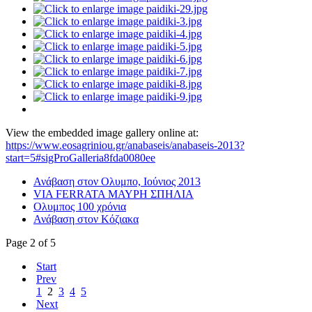
View the embedded image gallery online at:
https://www.eosagriniou.gr/anabaseis/anabaseis-2013?
start=5#sigProGalleria8fda0080ee
Ανάβαση στον Ολυμπο, Ιούνιος 2013
VIA FERRATA ΜΑΥΡΗ ΣΠΗΛΙΑ
Ολυμπος 100 χρόνια
Ανάβαση στον Κόζιακα
Page 2 of 5
Start
Prev
1
2
3
4
5
Next