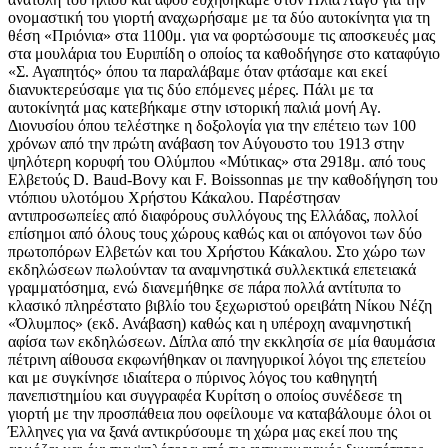
ονομαστική του γιορτή αναχωρήσαμε με τα δύο αυτοκίνητα για τη
θέση «Πριόνια» στα 1100μ. για να φορτώσουμε τις αποσκευές μας
στα μουλάρια του Ευριπίδη ο οποίος τα καθοδήγησε στο καταφύγιο
«Σ. Αγαπητός» όπου τα παραλάβαμε όταν φτάσαμε και εκεί
διανυκτερεύσαμε για τις δύο επόμενες μέρες. Πάλι με τα
αυτοκίνητά μας κατεβήκαμε στην ιστορική παλιά μονή Αγ.
Διονυσίου όπου τελέστηκε η δοξολογία για την επέτειο των 100
χρόνων από την πρώτη ανάβαση τον Αύγουστο του 1913 στην
ψηλότερη κορυφή του Ολύμπου «Μύτικας» στα 2918μ. από τους
Ελβετούς D. Baud-Bovy και F. Boissonnas με την καθοδήγηση του
ντόπιου υλοτόμου Χρήστου Κάκαλου. Παρέστησαν
αντιπροσωπείες από διαφόρους συλλόγους της Ελλάδας, πολλοί
επίσημοι από όλους τους χώρους καθώς και οι απόγονοι των δύο
πρωτοπόρων Ελβετών και του Χρήστου Κάκαλου. Στο χώρο των
εκδηλώσεων πωλούνταν τα αναμνηστικά συλλεκτικά επετειακά
γραμματόσημα, ενώ διανεμήθηκε σε πάρα πολλά αντίτυπα το
κλασικό πληρέστατο βιβλίο του ξεχωριστού ορειβάτη Νίκου Νέζη
«Όλυμπος» (εκδ. Ανάβαση) καθώς και η υπέροχη αναμνηστική
αφίσα των εκδηλώσεων. Δίπλα από την εκκλησία σε μία θαυμάσια
πέτρινη αίθουσα εκφωνήθηκαν οι πανηγυρικοί λόγοι της επετείου
και με συγκίνησε ιδιαίτερα ο πύρινος λόγος του καθηγητή
πανεπιστημίου και συγγραφέα Κυρίτση ο οποίος συνέδεσε τη
γιορτή με την προσπάθεια που οφείλουμε να καταβάλουμε όλοι οι
Έλληνες για να ξανά αντικρύσουμε τη χώρα μας εκεί που της