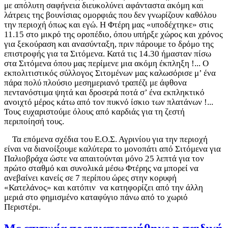
με απόλυτη σαφήνεια διευκολύνει αφάνταστα ακόμη και
λάτρεις της βουνίσιας ομορφιάς που δεν γνωρίζουν καθόλου
την περιοχή όπως και εγώ. Η Φτέρη μας «υποδέχτηκε» στις
11.15 στο μικρό της οροπέδιο, όπου υπήρξε χώρος και χρόνος
για ξεκούραση και ανασύνταξη, πριν πάρουμε το δρόμο της
επιστροφής για τα Σιτόμενα. Κατά τις 14.30 ήμασταν πίσω
στα Σιτόμενα όπου μας περίμενε μια ακόμη έκπληξη !... Ο
εκπολιτιστικός σύλλογος Σιτομένων μας καλωσόρισε μ’ ένα
πάρα πολύ πλούσιο μεσημεριανό τραπέζι με άφθονα
πεντανόστιμα ψητά και δροσερά ποτά σ’ ένα εκπληκτικό
ανοιχτό μέρος κάτω από τον πυκνό ίσκιο των πλατάνων !...
Τους ευχαριστούμε όλους από καρδιάς για τη ζεστή
περιποίησή τους.
Τα επόμενα σχέδια του Ε.Ο.Σ. Αγρινίου για την περιοχή
είναι να διανοίξουμε καλύτερα το μονοπάτι από Σιτόμενα για
Παλιοβράχα ώστε να απαιτούνται μόνο 25 λεπτά για τον
πρώτο σταθμό και συνολικά μέσω Φτέρης να μπορεί να
ανεβαίνει κανείς σε 7 περίπου ώρες στην κορυφή
«Κατελάνος» και κατόπιν να κατηφορίζει από την άλλη
μεριά στο φημισμένο καταφύγιο πάνω από το χωριό
Περιστέρι.