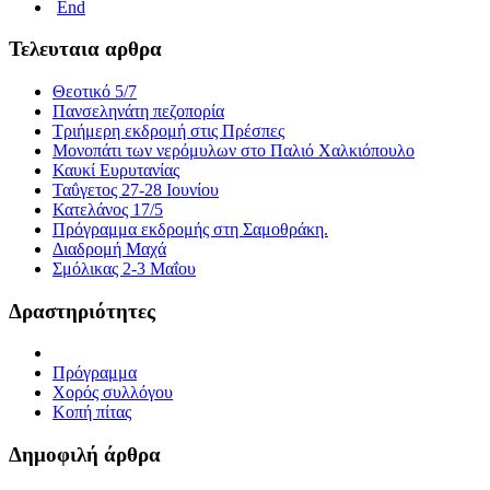
End
Τελευταια αρθρα
Θεοτικό 5/7
Πανσεληνάτη πεζοπορία
Τριήμερη εκδρομή στις Πρέσπες
Μονοπάτι των νερόμυλων στο Παλιό Χαλκιόπουλο
Καυκί Ευρυτανίας
Ταΰγετος 27-28 Ιουνίου
Κατελάνος 17/5
Πρόγραμμα εκδρομής στη Σαμοθράκη.
Διαδρομή Μαχά
Σμόλικας 2-3 Μαΐου
Δραστηριότητες
Πρόγραμμα
Χορός συλλόγου
Κοπή πίτας
Δημοφιλή άρθρα