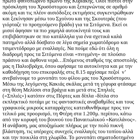
πρώτο φθινοπωρινό πρωινό της Κυριακής. Όλοι πιστοί στην
πρόσκληση του Χρυσόστομου και ξεπερνώντας σε αριθμό
ακόμη και τις πλέον αισιόδοξες εκτιμήσεις συγκεντρώθηκαν
και ξεκίνησαν μέσω του Σχοίνου και της Σκουτεράς (που
γιόρταζε το προηγούμενο βράδυ) για τα Σιτόμενα. Εκεί οι
μισοί άφησαν τα πιο χαμηλά αυτοκίνητά τους και
επιβιβάστηκαν σε πιο κατάλληλα για ένα σχετικά καλά
πατημένο αλλά δύσβατο σε λίγα σημεία χωματόδρομο και
τσιμεντόδρομο με εναλλαγές. Να πούμε εδώ ότι όλη η
διαδρομή προς τα Σιτόμενα είναι «πνιγμένη» σε πλούσιο
πράσινο και άφθονα νερά…
Επόμενος σταθμός της αποστολής
μας η Π
αλιοβράχα, όπου αφήσαμε τα αυτοκίνητα και με την
καθοδήγηση του επικεφαλής στις 8.15 αρχίσαμε πεζοί ν’
ανεβαίνουμε το μονοπάτι του φίλου μας του Χρυσόστομου.
Μέσω της λεγόμενης Κακιάς σκάλας μετά τη γέφυρα φτάσαμε
στη θέση Μελίσσι στα βράχια και μετά στις Σπηλιές
(«Σπλιές») κατόπιν στις Πόρτες και δίπλα -δίπλα στο
εκπληκτικό ποτάμι με τις φανταστικές αναβαθμίδες και τους
γραφικούς μικρούς καταρράχτες κατευθυνθήκαμε προς τον
τελικό μας προορισμό, τη Φτέρη στα 1.200μ. περίπου, κάτω
από την κορυφή του βουνού του Παναιτωλικού «Κατελάνος».
Η ανάβαση, μας αποζημίωσε πλήρως με την πολύ πυκνή
βλάστηση, τις υπέροχες συνεχείς εναλλαγές του τοπίου αλλά
και την ποικιλία στη χλωρίδα. Το μονοπάτι σηματοδοτημένο