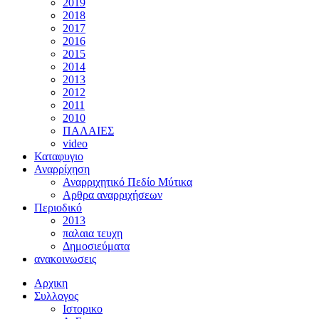
2019
2018
2017
2016
2015
2014
2013
2012
2011
2010
ΠΑΛΑΙΕΣ
video
Καταφυγιο
Αναρρίχηση
Αναρριχητικό Πεδίο Μύτικα
Αρθρα αναρριχήσεων
Περιοδικό
2013
παλαια τευχη
Δημοσιεύματα
ανακοινωσεις
Αρχικη
Συλλογος
Ιστορικο