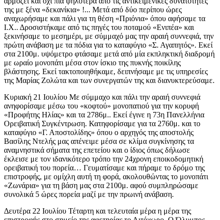
αρμόζει και όχι πια ψηλότερα από τις αντικειμενικές δυνατότητες
της με ξένα «δεκανίκια» !... Μετά από δύο περίπου ώρες
αναχωρήσαμε και πάλι για τη θέση «Πριόνια» όπου αφήσαμε τα
Ι.Χ.. Δροσιστήκαμε από τις πηγές του ποταμού «Ενιπέα» και
ξεκινήσαμε το μεσημέρι, με σύμμαχό μας την αραιή συννεφιά, την
πρώτη ανάβαση με τα πόδια για το καταφύγιο «Σ. Αγαπητός». Εκεί
στα 2100μ. υψόμετρο φτάσαμε μετά από μία εκπληκτική διαδρομή
με ωραίο μονοπάτι μέσα στον ίσκιο της πυκνής ποικίλης
βλάστησης. Εκεί τακτοποιηθήκαμε, δειπνήσαμε με τις υπηρεσίες
της Μαρίας Ζολώτα και των συνεργατών της και διανυκτερεύσαμε.
Κυριακή 21 Ιουλίου Με σύμμαχο και πάλι την αραιή συννεφιά
ανηφορίσαμε μέσω του «κοφτού» μονοπατιού για την κορυφή
«Προφήτης Ηλίας» και τα 2786μ.. Εκεί έγινε η 73η Πανελλήνια
Ορειβατική Συγκέντρωση. Κατηφορίσαμε για τα 2760μ. και το
καταφύγιο «Γ. Αποστολίδης» όπου ο αρχηγός της αποστολής
Βασίλης Ντελής μας απένειμε μέσα σε κλίμα συγκίνησης τα
αναμνηστικά σήματα της επετείου και ο ίδιος όπως δήλωσε
έκλεισε με τον ιδανικότερο τρόπο την 24χρονη εποικοδομητική
ορειβατική του πορεία… Γευματίσαμε και πήραμε το δρόμο της
επιστροφής, με ομίχλη αυτή τη φορά, ακολουθώντας το μονοπάτι
«Ζωνάρια» για τη βάση μας στα 2100μ. αφού συμπληρώσαμε
συνολικά 5 ώρες πορεία μαζί με την πρωινή ανάβαση.
Δευτέρα 22 Ιουλίου Τέταρτη και τελευταία μέρα η μέρα της
επιστροφής στο σημείο της αφετηρίας το Λιτόχωρο. Ο Όλυμπος