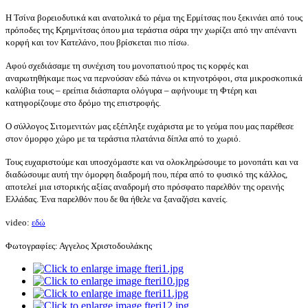
Η Τσίνα βορειοδυτικά και ανατολικά το ρέμα της Ερμίτσας που ξεκινάει από τους
πρόποδες της Κρημνίτσας όπου μια τεράστια σάρα την χωρίζει από την απέναντι
κορφή και τον Κατελάνο, που βρίσκεται πιο πίσω.
Αφού σχεδιάσαμε τη συνέχιση του μονοπατιού προς τις κορφές και
αναρωτηθήκαμε πως να περνούσαν εδώ πάνω οι κτηνοτρόφοι, στα μικροσκοπικά
καλύβια τους – ερείπια διάσπαρτα ολόγυρα – αφήνουμε τη Φτέρη και
κατηφορίζουμε στο δρόμο της επιστροφής.
Ο σύλλογος Σιτομενιτών μας εξέπληξε ευχάριστα με το γεύμα που μας παρέθεσε
στον όμορφο χώρο με τα τεράστια πλατάνια δίπλα από το χωριό.
Τους ευχαριστούμε και υποσχόμαστε και να ολοκληρώσουμε το μονοπάτι και να
διαδώσουμε αυτή την όμορφη διαδρομή που, πέρα από το φυσικό της κάλλος,
αποτελεί μια ιστορικής αξίας αναδρομή στο πρόσφατο παρελθόν της ορεινής
Ελλάδας. Ένα παρελθόν που δε θα ήθελε να ξαναζήσει κανείς.
video:
εδώ
Φωτογραφίες: Αγγελος Χριστοδουλάκης