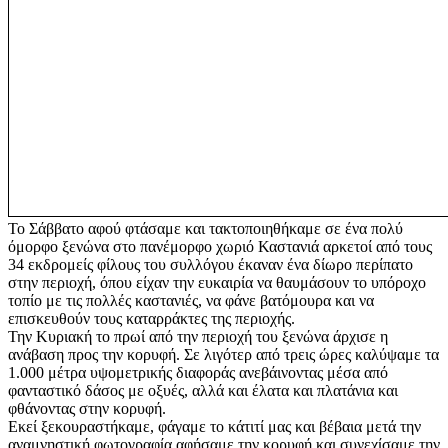
Το Σάββατο αφού φτάσαμε και τακτοποιηθήκαμε σε ένα πολύ
όμορφο ξενώνα στο πανέμορφο χωριό Καστανιά αρκετοί από τους
34 εκδρομείς φίλους του συλλόγου έκαναν ένα δίωρο περίπατο
στην περιοχή, όπου είχαν την ευκαιρία να θαυμάσουν το υπόροχο
τοπίο με τις πολλές καστανιές, να φάνε βατόμουρα και να
επισκευθούν τους καταρράκτες της περιοχής.
Την Κυριακή το πρωί από την περιοχή του ξενώνα άρχισε η
ανάβαση προς την κορυφή. Σε λιγότερ από τρεις ώρες καλύψαμε τα
1.000 μέτρα υψομετρικής διαφοράς ανεβάινοντας μέσα από
φανταστικό δάσος με οξυές, αλλά και έλατα και πλατάνια και
φθάνοντας στην κορυφή.
Εκεί ξεκουραστήκαμε, φάγαμε το κάτιτί μας και βέβαια μετά την
αναμνηστική φωτογραφία αφήσαμε την κορυφή και συνεχίσαμε την