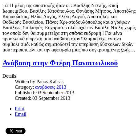
Τα 11 μέλη της αποστολής ήταν οι : Βασίλης Ντελής, Κική
Ιωακειμίδου, Βασίλης Κιτσόπουλος, Θανάσης Μήτσος, Αποστόλης
Καρακώστας, Ηλίας Λαγός, Ελένη Λαγού, Αποστόλης και
Θοδωρής Βασιλείου, Πάνος Χρι-στοδουλόπουλος και ο γράφων
Βασίληaς Στυλιαράς. Ευχαριστώ ολόψυχα τον Βασίλη Ντελή χωρίς
τον οποίο δεν θα συμμετείχα στη σπάνια εκδρομή ! Για μένα
προσωπικά η πρώτη μου ανάβαση στον Όλυμπο είχε έντονο
συμβολι-σμό, καθώς σηματοδοτεί την υπέρβαση δύσκολων δικών
μου περιπετειών και την αφετη-ρία μιας πιο συγκροτημένης ζωής…
Ανάβαση στην Φτέρη Παναιτωλικού
Details
Written by
Panos Kaltsas
Category:
αναβάσεις 2013
Published: 03 September 2013
Created: 03 September 2013
Print
Email