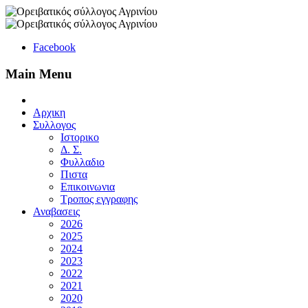
Facebook
Main Menu
Αρχικη
Συλλογος
Ιστορικο
Δ. Σ.
Φυλλαδιο
Πιστα
Επικοινωνια
Τροπος εγγραφης
Αναβασεις
2026
2025
2024
2023
2022
2021
2020