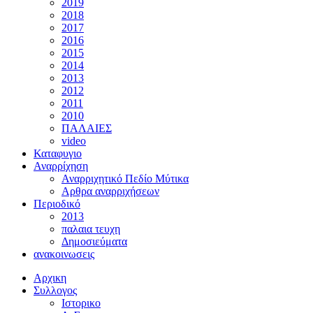
2019
2018
2017
2016
2015
2014
2013
2012
2011
2010
ΠΑΛΑΙΕΣ
video
Καταφυγιο
Αναρρίχηση
Αναρριχητικό Πεδίο Μύτικα
Αρθρα αναρριχήσεων
Περιοδικό
2013
παλαια τευχη
Δημοσιεύματα
ανακοινωσεις
Αρχικη
Συλλογος
Ιστορικο