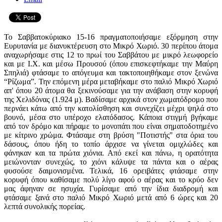
Το Σαββατοκύριακο 15-16 πραγματοποιήσαμε εξόρμηση στην
Ευρυτανία με διανυκτέρευση στο Μικρό Χωριό. 30 περίπου άτομα
αναχωρήσαμε στις 12 το πρωί του Σαββάτου με μικρό λεωφορείο
και με Ι.Χ. και μέσω Προυσού (όπου επισκεφτήκαμε την Μαύρη
Σπηλιά) φτάσαμε το απόγευμα και τακτοποιηθήκαμε στον ξενώνα
“Ρίζωμα”. Την επόμενη μέρα μεταβήκαμε στο παλιό Μικρό Χωριό
απ' όπου 20 άτομα θα ξεκινούσαμε για την ανάβαση στην κορυφή
της Χελιδόνας (1.924 μ). Βαδίσαμε αρχικά στον χωματόδρομο που
περνάει κάτω από την κατολίσθηση και συνεχίζει μέχρι ψηλά στο
βουνό, μέσα στο υπέροχο ελατόδασος. Κάποια στιγμή βγήκαμε
από τον δρόμο και πήραμε το μονοπάτι που είναι σηματοδοτημένο
με κίτρινο χρώμα. Φτάσαμε στη βρύση "Ποτιστής" στα όρια του
δάσους, όπου ήδη το τοπίο άρχισε να γίνεται ομιχλώδες και
φάνηκαν και τα πρώτα χιόνια. Από εκεί και πάνω, η ορατότητα
μειώνονταν συνεχώς, το χιόνι κάλυψε τα πάντα και ο αέρας
φυσούσε δαιμονισμένα. Τελικά, 16 ορειβάτες φτάσαμε στην
κορυφή όπου καθίσαμε πολύ λίγο αφού ο αέρας και το κρύο δεν
μας άφηναν σε ησυχία. Γυρίσαμε από την ίδια διαδρομή και
φτάσαμε ξανά στο παλιό Μικρό Χωριό μετά από 6 ώρες και 20
λεπτά συνολικής πορείας.