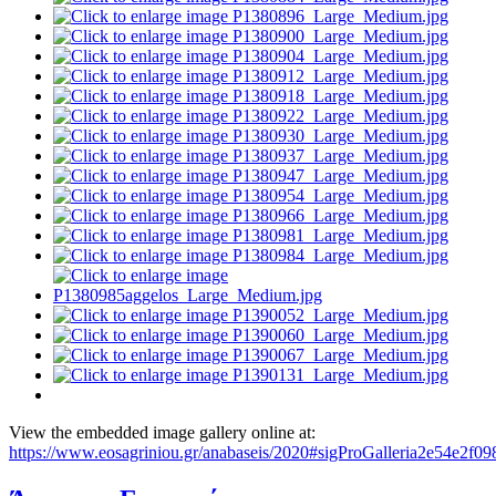
View the embedded image gallery online at:
https://www.eosagriniou.gr/anabaseis/2020#sigProGalleria2e54e2f09