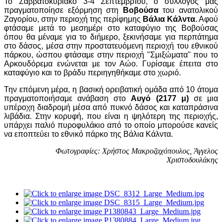
Το Σαββατοκύριακο 3-4 Σεπτεμβρίου, ο σύλλογός μας
πραγματοποίησε εξόρμηση στη
Βοβούσα
του ανατολικού
Ζαγορίου, στην περιοχή της περίφημης
Βάλια Κάλντα
. Αφού
φτάσαμε μετά το μεσημέρι στο καταφύγιο της Βοβούσας
όπου θα μέναμε για το διήμερο, ξεκινήσαμε για περπάτημα
στο δάσος, μέσα στην προστατευόμενη περιοχή του εθνικού
πάρκου, ώσπου φτάσαμε στην περιοχή "Σμιξώματα" που το
Αρκουδόρεμα ενώνεται με τον Αώο. Γυρίσαμε έπειτα στο
καταφύγιο και το βράδυ περιηγηθήκαμε στο χωριό.
Την επόμενη μέρα, η βασική ορειβατική ομάδα από 10 άτομα
πραγματοποιήσαμε ανάβαση στο
Αυγό (2177 μ)
σε μια
υπέροχη διαδρομή μέσα από πυκνό δάσος και καταπράσινα
λιβάδια. Στην κορυφή, που είναι η ψηλότερη της περιοχής,
υπάρχει παλιό πυροφυλάκιο από το οποίο μπορούσε κανείς
να εποπτεύει το εθνικό πάρκο της Βάλια Κάλντα.
Φωτογραφίες: Χρήστος Μακροζαχόπουλος, Άγγελος
Χριστοδουλάκης