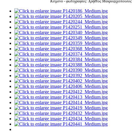
Κείμενο - φωτογραφίες: Χρήστος Μακροζαχόπουλος