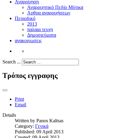
Αναρρίχηση
Αναρριχητικό Πεδίο Μύτικα
Αρθρα αναρριχήσεων
Περιοδικό
2013
παλαια τευχη
Δημοσιεύματα
ανακοινωσεις
Search ...
Τρόπος εγγραφης
Print
Email
Details
Written by
Panos Kaltsas
Category:
Γενικά
Published: 09 April 2013
Created: 09 April 2013