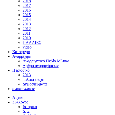
2018
2017
2016
2015
2014
2013
2012
2011
2010
ΠΑΛΑΙΕΣ
video
Καταφυγιο
Αναρρίχηση
Αναρριχητικό Πεδίο Μύτικα
Αρθρα αναρριχήσεων
Περιοδικό
2013
παλαια τευχη
Δημοσιεύματα
ανακοινωσεις
Αρχικη
Συλλογος
Ιστορικο
Δ. Σ.