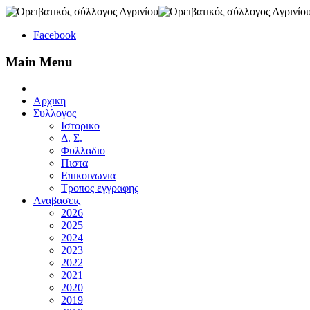
Facebook
Main Menu
Αρχικη
Συλλογος
Ιστορικο
Δ. Σ.
Φυλλαδιο
Πιστα
Επικοινωνια
Τροπος εγγραφης
Αναβασεις
2026
2025
2024
2023
2022
2021
2020
2019