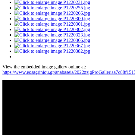
View the embedded image gallery online at:
https://www.eosagriniou.gr/anabaseis/2022#sigProGalleriaa7c88f151