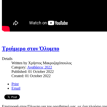
Τριήμερο στον Όλυμπο
Details
Written by
Χρήστος Μακροζαχόπουλος
Category:
Αναβάσεις 2022
Published: 01 October 2022
Created: 01 October 2022
Print
Email
Επιστροφή στον Όλυμπο για τον ορειβατικό μας, με ένα πλούσιο τριή