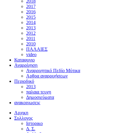
2018
2017
2016
2015
2014
2013
2012
2011
2010
ΠΑΛΑΙΕΣ
video
Καταφυγιο
Αναρρίχηση
Αναρριχητικό Πεδίο Μύτικα
Αρθρα αναρριχήσεων
Περιοδικό
2013
παλαια τευχη
Δημοσιεύματα
ανακοινωσεις
Αρχικη
Συλλογος
Ιστορικο
Δ. Σ.