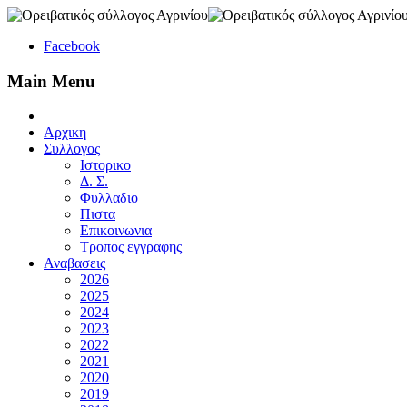
Facebook
Main Menu
Αρχικη
Συλλογος
Ιστορικο
Δ. Σ.
Φυλλαδιο
Πιστα
Επικοινωνια
Τροπος εγγραφης
Αναβασεις
2026
2025
2024
2023
2022
2021
2020
2019