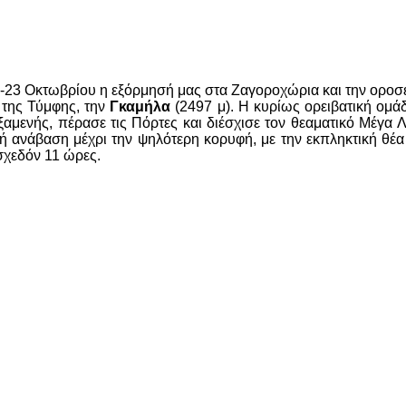
2-23 Οκτωβρίου η εξόρμησή μας στα Ζαγοροχώρια και την οροσε
 της Τύμφης, την
Γκαμήλα
(2497 μ). Η κυρίως ορειβατική ομάδ
αμενής, πέρασε τις Πόρτες και διέσχισε τον θεαματικό Μέγα 
λική ανάβαση μέχρι την ψηλότερη κορυφή, με την εκπληκτική θ
σχεδόν 11 ώρες.