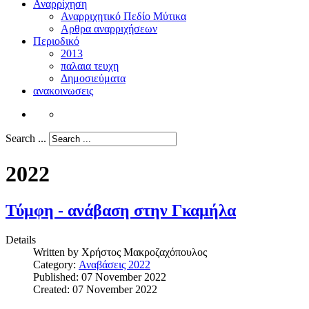
Αναρρίχηση
Αναρριχητικό Πεδίο Μύτικα
Αρθρα αναρριχήσεων
Περιοδικό
2013
παλαια τευχη
Δημοσιεύματα
ανακοινωσεις
Search ...
2022
Τύμφη - ανάβαση στην Γκαμήλα
Details
Written by
Χρήστος Μακροζαχόπουλος
Category:
Αναβάσεις 2022
Published: 07 November 2022
Created: 07 November 2022