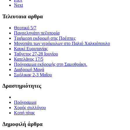
Next
Τελευταια αρθρα
Θεοτικό 5/7
Πανσεληνάτη πεζοπορία
Τριήμερη εκδρομή στις Πρέσπες
Μονοπάτι των νερόμυλων στο Παλιό Χαλκιόπουλο
Καυκί Ευρυτανίας
Ταΰγετος 27-28 Ιουνίου
Κατελάνος 17/5
Πρόγραμμα εκδρομής στη Σαμοθράκη.
Διαδρομή Μαχά
Σμόλικας 2-3 Μαΐου
Δραστηριότητες
Πρόγραμμα
Χορός συλλόγου
Κοπή πίτας
Δημοφιλή άρθρα