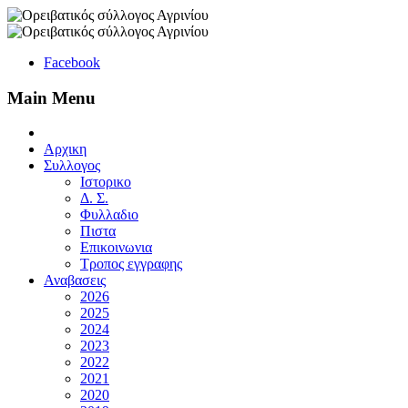
Facebook
Main Menu
Αρχικη
Συλλογος
Ιστορικο
Δ. Σ.
Φυλλαδιο
Πιστα
Επικοινωνια
Τροπος εγγραφης
Αναβασεις
2026
2025
2024
2023
2022
2021
2020