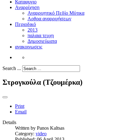
Καταφυγιο
Αναρρίχηση
Αναρριχητικό Πεδίο Μύτικα
Αρθρα αναρριχήσεων
Περιοδικό
2013
παλαια τευχη
Δημοσιεύματα
ανακοινωσεις
Search ...
Στρογκούλα (Τζουμέρκα)
Print
Email
Details
Written by
Panos Kaltsas
Category:
video
Published: 06 April 2013