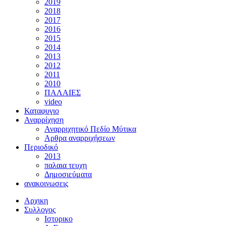
2019
2018
2017
2016
2015
2014
2013
2012
2011
2010
ΠΑΛΑΙΕΣ
video
Καταφυγιο
Αναρρίχηση
Αναρριχητικό Πεδίο Μύτικα
Αρθρα αναρριχήσεων
Περιοδικό
2013
παλαια τευχη
Δημοσιεύματα
ανακοινωσεις
Αρχικη
Συλλογος
Ιστορικο