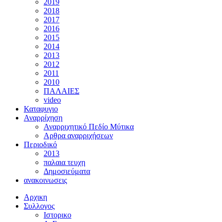
2019
2018
2017
2016
2015
2014
2013
2012
2011
2010
ΠΑΛΑΙΕΣ
video
Καταφυγιο
Αναρρίχηση
Αναρριχητικό Πεδίο Μύτικα
Αρθρα αναρριχήσεων
Περιοδικό
2013
παλαια τευχη
Δημοσιεύματα
ανακοινωσεις
Αρχικη
Συλλογος
Ιστορικο