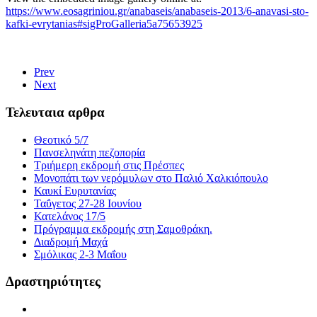
https://www.eosagriniou.gr/anabaseis/anabaseis-2013/6-anavasi-sto-
kafki-evrytanias#sigProGalleria5a75653925
Prev
Next
Τελευταια αρθρα
Θεοτικό 5/7
Πανσεληνάτη πεζοπορία
Τριήμερη εκδρομή στις Πρέσπες
Μονοπάτι των νερόμυλων στο Παλιό Χαλκιόπουλο
Καυκί Ευρυτανίας
Ταΰγετος 27-28 Ιουνίου
Κατελάνος 17/5
Πρόγραμμα εκδρομής στη Σαμοθράκη.
Διαδρομή Μαχά
Σμόλικας 2-3 Μαΐου
Δραστηριότητες