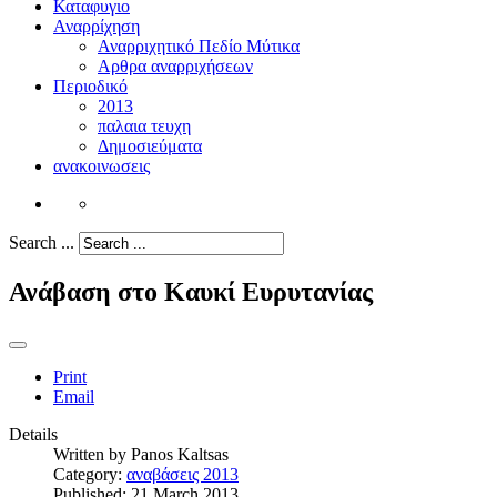
Καταφυγιο
Αναρρίχηση
Αναρριχητικό Πεδίο Μύτικα
Αρθρα αναρριχήσεων
Περιοδικό
2013
παλαια τευχη
Δημοσιεύματα
ανακοινωσεις
Search ...
Ανάβαση στο Καυκί Ευρυτανίας
Print
Email
Details
Written by
Panos Kaltsas
Category:
αναβάσεις 2013
Published: 21 March 2013