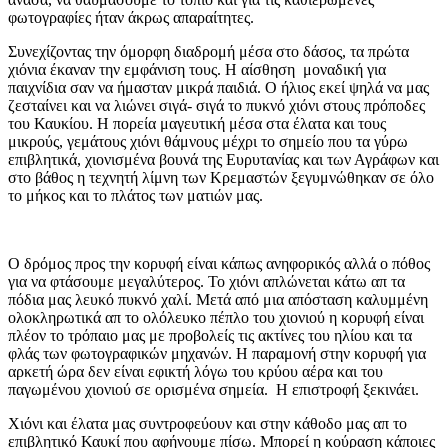
φωτογραφίες ήταν άκρως απαραίτητες.
Συνεχίζοντας την όμορφη διαδρομή μέσα στο δάσος, τα πρώτα
χιόνια έκαναν την εμφάνιση τους. Η αίσθηση μοναδική για
παιχνίδια σαν να ήμασταν μικρά παιδιά. Ο ήλιος εκεί ψηλά να μας
ζεσταίνει και να λιώνει σιγά- σιγά το πυκνό χιόνι στους πρόποδες
του Καυκίου. Η πορεία μαγευτική μέσα στα έλατα και τους
μικρούς, γεμάτους χιόνι θάμνους μέχρι το σημείο που τα γύρω
επιβλητικά, χιονισμένα βουνά της Ευρυτανίας και των Αγράφων και
στο βάθος η τεχνητή λίμνη των Κρεμαστών ξεγυμνώθηκαν σε όλο
το μήκος και το πλάτος των ματιών μας.
Ο δρόμος προς την κορυφή είναι κάπως ανηφορικός αλλά ο πόθος
για να φτάσουμε μεγαλύτερος. Το χιόνι απλώνεται κάτω απ τα
πόδια μας λευκό πυκνό χαλί. Μετά από μια απόσταση καλυμμένη
ολοκληρωτικά απ το ολόλευκο πέπλο του χιονιού η κορυφή είναι
πλέον το τρόπαιο μας με προβολείς τις ακτίνες του ηλίου και τα
φλάς των φωτογραφικών μηχανών. Η παραμονή στην κορυφή για
αρκετή ώρα δεν είναι εφικτή λόγω του κρύου αέρα και του
παγωμένου χιονιού σε ορισμένα σημεία. Η επιστροφή ξεκινάει.
Χιόνι και έλατα μας συντροφεύουν και στην κάθοδο μας απ το
επιβλητικό Καυκί που αφήνουμε πίσω. Μπορεί η κούραση κάποιες