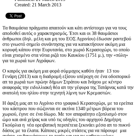
Created: 21 March 2013
Τα θαυμάσια πράγματα απαιτούν και κάτι αντίστοιχο για να τους
αποδοθεί αυτός ο χαρακτηρισμός. Έτσι και οι 38 θαυμάσιοι
άνθρωποι (δηλ. μέλη και μη του ΕΟΣ Αγρινίου) έδωσαν ραντεβού
στο γνωστό σημείο συνάντησης για να κατακτήσουν ακόμη μια
κορυφή κάπου στην Ευρυτανία, στο χωριό Κερασοχώρι, το οποίο
είναι χτισμένο στα νότια ριζά του Καυκίου (1751 μ.), την «πύλη»
για τα χωριά των Αγράφων.
Ο καιρός για ακόμη μια φορά σύμμαχος καθότι ήταν 13 του
Γενάρη (2013) και η διαδρομή εξίσου υπέροχη σε ένα οδοιπορικό
απ τα χωριά των πρώην δήμων Στράτου και Ινάχου με κέντρο
αναφοράς την ειδυλλιακή θέα απ την γέφυρα της Τατάρνας κατά την
ανατολή του ηλίου στην τεχνητή λίμνη των Κρεμαστών.
Η άφιξη μας απ το Αγρίνιο στο γραφικό Κερασοχώρι, με τα ερείπια
του κάστρου που σώζονται σε ακτίνα 1340 μέτρων βόρεια του
χωριού, έγινε σε ένα δίωρο. Με τον απαραίτητο εξοπλισμό στον
ώμο και ανά χείρας και υπό τις οδηγίες του αρχηγού Δημήτρη
Γκούρλια η νέα ορειβατική περιπέτεια ξεκινάει μέσα απ το πυκνό
δάσος με τα έλατα. Κάποιες μικρές στάσεις για να πάρουμε μια
ανάσα, να θαυμάσουμε το τοπίο και για τις καθιερωμένες