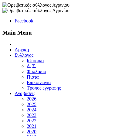
Facebook
Main Menu
Αρχικη
Συλλογος
Ιστορικο
Δ. Σ.
Φυλλαδιο
Πιστα
Επικοινωνια
Τροπος εγγραφης
Αναβασεις
2026
2025
2024
2023
2022
2021
2020