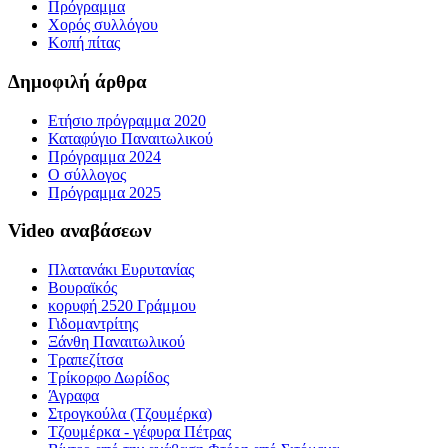
Πρόγραμμα
Χορός συλλόγου
Κοπή πίτας
Δημοφιλή άρθρα
Ετήσιο πρόγραμμα 2020
Καταφύγιο Παναιτωλικού
Πρόγραμμα 2024
Ο σύλλογος
Πρόγραμμα 2025
Video αναβάσεων
Πλατανάκι Ευρυτανίας
Βουραϊκός
κορυφή 2520 Γράμμου
Γιδομαντρίτης
Ξάνθη Παναιτωλικού
Τραπεζίτσα
Τρίκορφο Δωρίδος
Άγραφα
Στρογκούλα (Τζουμέρκα)
Τζουμέρκα - γέφυρα Πέτρας