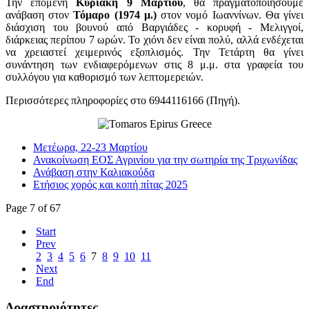
Την επόμενη
Κυριακή 9 Μαρτίου
, θα πραγματοποιήσουμε
ανάβαση στον
Τόμαρο (1974 μ.)
στον νομό Ιωαννίνων. Θα γίνει
διάσχιση του βουνού από Βαργιάδες - κορυφή - Μελιγγοί,
διάρκειας περίπου 7 ωρών. Το χιόνι δεν είναι πολύ, αλλά ενδέχεται
να χρειαστεί χειμερινός εξοπλισμός. Την Τετάρτη θα γίνει
συνάντηση των ενδιαφερόμενων στις 8 μ.μ. στα γραφεία του
συλλόγου για καθορισμό των λεπτομερειών.
Περισσότερες πληροφορίες στο 6944116166 (Πηγή).
Μετέωρα, 22-23 Μαρτίου
Ανακοίνωση ΕΟΣ Αγρινίου για την σωτηρία της Τριχωνίδας
Ανάβαση στην Καλιακούδα
Ετήσιος χορός και κοπή πίτας 2025
Page 7 of 67
Start
Prev
2
3
4
5
6
7
8
9
10
11
Next
End
Δραστηριότητες