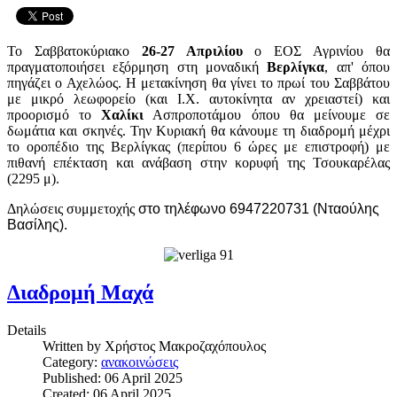
Το Σαββατοκύριακο
26-27 Απριλίου
ο ΕΟΣ Αγρινίου θα
πραγματοποιήσει εξόρμηση στη μοναδική
Βερλίγκα
, απ' όπου
πηγάζει ο Αχελώος. Η μετακίνηση θα γίνει το πρωί του Σαββάτου
με μικρό λεωφορείο (και Ι.Χ. αυτοκίνητα αν χρειαστεί) και
προορισμό το
Χαλίκι
Ασπροποτάμου όπου θα μείνουμε σε
δωμάτια και σκηνές. Την Κυριακή θα κάνουμε τη διαδρομή μέχρι
το οροπέδιο της Βερλίγκας (περίπου 6 ώρες με επιστροφή) με
πιθανή επέκταση και ανάβαση στην κορυφή της Τσουκαρέλας
(2295 μ).
Δηλώσεις συμμετοχής
στο τηλέφωνο 6947220731 (Νταούλης
Βασίλης).
Διαδρομή Μαχά
Details
Written by
Χρήστος Μακροζαχόπουλος
Category:
ανακοινώσεις
Published: 06 April 2025
Created: 06 April 2025