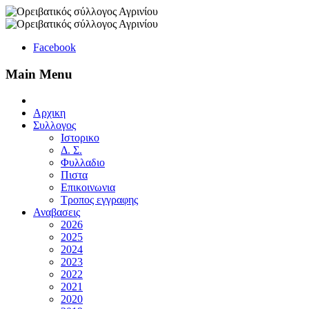
Facebook
Main Menu
Αρχικη
Συλλογος
Ιστορικο
Δ. Σ.
Φυλλαδιο
Πιστα
Επικοινωνια
Τροπος εγγραφης
Αναβασεις
2026
2025
2024
2023
2022
2021
2020