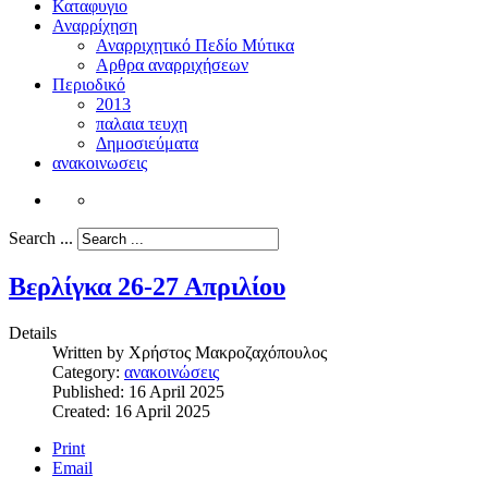
Καταφυγιο
Αναρρίχηση
Αναρριχητικό Πεδίο Μύτικα
Αρθρα αναρριχήσεων
Περιοδικό
2013
παλαια τευχη
Δημοσιεύματα
ανακοινωσεις
Search ...
Βερλίγκα 26-27 Απριλίου
Details
Written by
Χρήστος Μακροζαχόπουλος
Category:
ανακοινώσεις
Published: 16 April 2025
Created: 16 April 2025
Print
Email