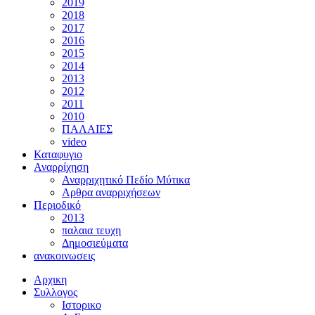
2019
2018
2017
2016
2015
2014
2013
2012
2011
2010
ΠΑΛΑΙΕΣ
video
Καταφυγιο
Αναρρίχηση
Αναρριχητικό Πεδίο Μύτικα
Αρθρα αναρριχήσεων
Περιοδικό
2013
παλαια τευχη
Δημοσιεύματα
ανακοινωσεις
Αρχικη
Συλλογος
Ιστορικο