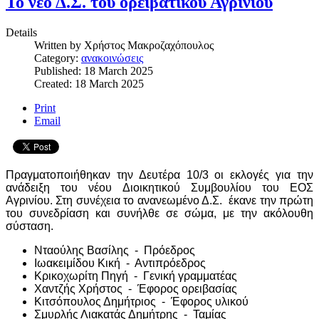
Το νέο Δ.Σ. του ορειβατικού Αγρινίου
Details
Written by
Χρήστος Μακροζαχόπουλος
Category:
ανακοινώσεις
Published: 18 March 2025
Created: 18 March 2025
Print
Email
Πραγματοποιήθηκαν την Δευτέρα 10/3 οι εκλογές για την
ανάδειξη του νέου Διοικητικού Συμβουλίου του ΕΟΣ
Αγρινίου. Στη συνέχεια το ανανεωμένο Δ.Σ. έκανε την πρώτη
του συνεδρίαση και συνήλθε σε σώμα, με την ακόλουθη
σύσταση.
Νταούλης Βασίλης - Πρόεδρος
Ιωακειμίδου Κική - Αντιπρόεδρος
Κρικοχωρίτη Πηγή - Γενική γραμματέας
Χαντζής Χρήστος - Έφορος ορειβασίας
Κιτσόπουλος Δημήτριος - Έφορος υλικού
Σμυρλής Λιακατάς Δημήτρης - Ταμίας