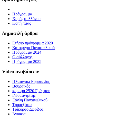
Πρόγραμμα
Χορός συλλόγου
Κοπή πίτας
Δημοφιλή άρθρα
Ετήσιο πρόγραμμα 2020
Καταφύγιο Παναιτωλικού
Πρόγραμμα 2024
Ο σύλλογος
Πρόγραμμα 2025
Video αναβάσεων
Πλατανάκι Ευρυτανίας
Βουραϊκός
κορυφή 2520 Γράμμου
Γιδομαντρίτης
Ξάνθη Παναιτωλικού
Τραπεζίτσα
Τρίκορφο Δωρίδος
Άγραφα