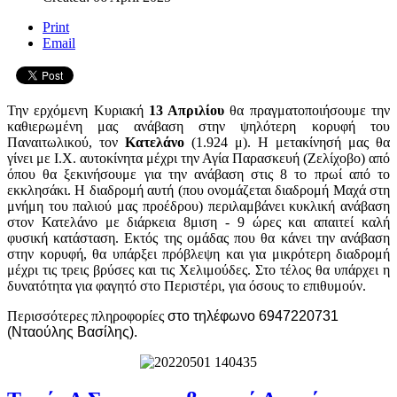
Print
Email
Την ερχόμενη Κυριακή
13 Απριλίου
θα πραγματοποιήσουμε την
καθιερωμένη μας ανάβαση στην ψηλότερη κορυφή του
Παναιτωλικού, τον
Κατελάνο
(1.924 μ). Η μετακίνησή μας θα
γίνει με Ι.Χ. αυτοκίνητα μέχρι την Αγία Παρασκευή (Ζελίχοβο) από
όπου θα ξεκινήσουμε για την ανάβαση στις 8 το πρωί από το
εκκλησάκι. Η διαδρομή αυτή (που ονομάζεται διαδρομή Μαχά στη
μνήμη του παλιού μας προέδρου) περιλαμβάνει κυκλική ανάβαση
στον Κατελάνο με διάρκεια 8μιση - 9 ώρες και απαιτεί καλή
φυσική κατάσταση. Εκτός της ομάδας που θα κάνει την ανάβαση
στην κορυφή, θα υπάρξει πρόβλεψη και για μικρότερη διαδρομή
μέχρι τις τρεις βρύσες και τις Χελιμούδες. Στο τέλος θα υπάρχει η
δυνατότητα για φαγητό στο Περιστέρι, για όσους το επιθυμούν.
Περισσότερες πληροφορίες
στο τηλέφωνο 6947220731
(Νταούλης Βασίλης).